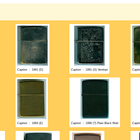
Caption :
1991 (D)
Caption :
1991 (G) Venitian
Capt
Caption :
1994 (E)
Caption :
1996 (?) Plain Black Matt
Capt