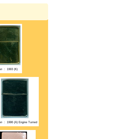
ion :
1993 (K)
ion :
1996 (A) Engine Turned