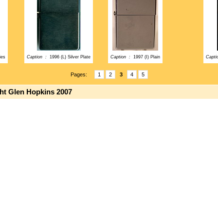
ies
Caption :
1996 (L) Silver Plate
Caption :
1997 (I) Plain
Capt
Pages:
1
2
3
4
5
ght Glen Hopkins 2007