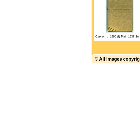
Caption :
1996 (I) Plain 1937 Ser
© All images copyri